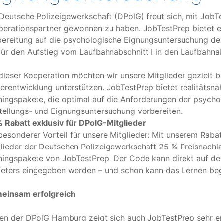
Deutsche Polizeigewerkschaft (DPolG) freut sich, mit JobT
perationspartner gewonnen zu haben. JobTestPrep bietet 
ereitung auf die psychologische Eignungsuntersuchung de
für den Aufstieg vom Laufbahnabschnitt I in den Laufbahnabsc
dieser Kooperation möchten wir unsere Mitglieder gezielt be
erentwicklung unterstützen. JobTestPrep bietet realitätsna
ningspakete, die optimal auf die Anforderungen der psycho
tellungs- und Eignungsuntersuchung vorbereiten.
 Rabatt exklusiv für DPolG-Mitglieder
besonderer Vorteil für unsere Mitglieder: Mit unserem Raba
lieder der Deutschen Polizeigewerkschaft 25 % Preisnachla
ningspakete von JobTestPrep. Der Code kann direkt auf de
ieters eingegeben werden – und schon kann das Lernen beg
einsam erfolgreich
n der DPolG Hamburg zeigt sich auch JobTestPrep sehr er