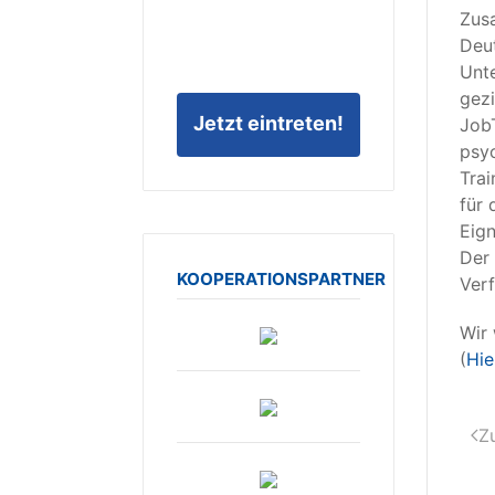
Zusa
Deut
Unte
gezi
Jetzt eintreten!
JobT
psyc
Trai
für 
Eign
Der 
KOOPERATIONSPARTNER
Verf
Wir 
(
Hie
Z