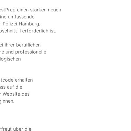
estPrep einen starken neuen
eine umfassende
r Polizei Hamburg,
hnitt II erforderlich ist.
i ihrer beruflichen
he und professionelle
logischen
ttcode erhalten
ss auf die
r Website des
innen.
freut über die