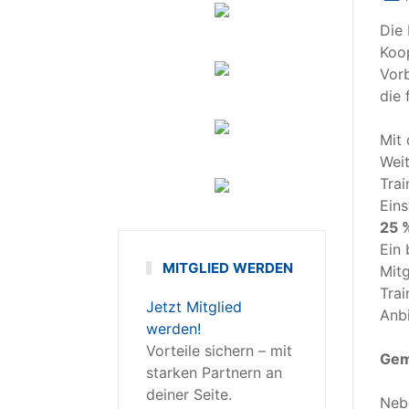
Die 
Koo
Vorb
die 
Mit 
Weit
Trai
Eins
25 %
Ein 
MITGLIED WERDEN
Mitg
Trai
Jetzt Mitglied
Anb
werden!
Vorteile sichern – mit
Gem
starken Partnern an
deiner Seite.
Nebe