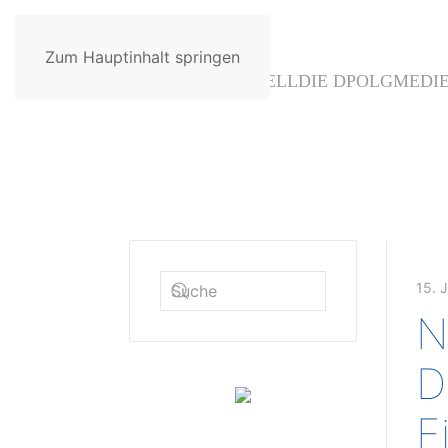
Zum Hauptinhalt springen
AKTUELL
DIE DPOLG
MEDI
15. 
N
D
E