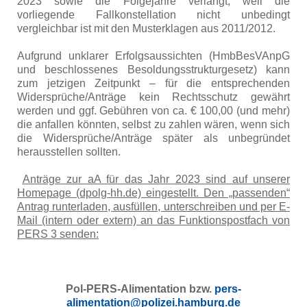
2023 sowie die Folgejahre verlangt, weil die
vorliegende Fallkonstellation nicht unbedingt
vergleichbar ist mit den Musterklagen aus 2011/2012.
Aufgrund unklarer Erfolgsaussichten (HmbBesVAnpG
und beschlossenes Besoldungsstrukturgesetz) kann
zum jetzigen Zeitpunkt – für die entsprechenden
Widersprüche/Anträge kein Rechtsschutz gewährt
werden und ggf. Gebühren von ca. € 100,00 (und mehr)
die anfallen könnten, selbst zu zahlen wären, wenn sich
die Widersprüche/Anträge später als unbegründet
herausstellen sollten.
Anträge zur aA für das Jahr 2023 sind auf unserer
Homepage (dpolg-hh.de) eingestellt. Den „passenden“
Antrag runterladen, ausfüllen, unterschreiben und per E-
Mail (intern oder extern) an das Funktionspostfach von
PERS 3 senden:
Pol-PERS-Alimentation bzw.
pers-
alimentation@polizei.hamburg.de