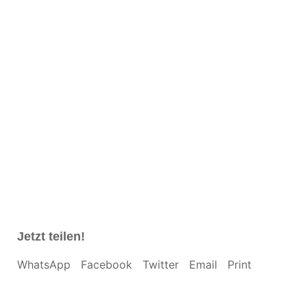
Antrag a.A. Aktive ab 2023 ohne 2020 2021
2022
14 KB
Antrag a.A. Passive ab 2023 mit 2020 2021
2022
16 KB
Antrag a.A. Passive ab 2023 ohne 2020
2021 2022
15 KB
Jetzt teilen!
WhatsApp
Facebook
Twitter
Email
Print