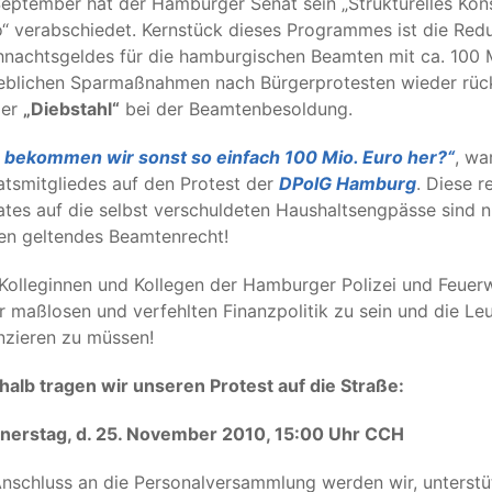
eptember hat der Hamburger Senat sein „Strukturelles Ko
“ verabschiedet. Kernstück dieses Programmes ist die Red
nachtsgeldes für die hamburgischen Beamten mit ca. 100 Mio
eblichen Sparmaßnahmen nach Bürgerprotesten wieder rüc
der
„Diebstahl“
bei der Beamtenbesoldung.
 bekommen wir sonst so einfach 100 Mio. Euro her?“
, wa
tsmitgliedes auf den Protest der
DPolG Hamburg
. Diese 
tes auf die selbst verschuldeten Haushaltsengpässe sind n
en geltendes Beamtenrecht!
Kolleginnen und Kollegen der Hamburger Polizei und Feuerwe
r maßlosen und verfehlten Finanzpolitik zu sein und die 
nzieren zu müssen!
alb tragen wir unseren Protest auf die Straße:
nerstag, d. 25. November 2010, 15:00 Uhr CCH
nschluss an die Personalversammlung werden wir, unterstüt