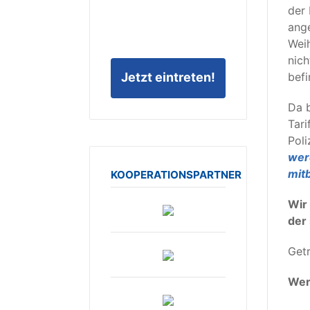
der 
ange
Weih
nich
Jetzt eintreten!
befi
Da b
Tari
Pol
wer
mit
KOOPERATIONSPARTNER
Wir 
der
Get
Wer 