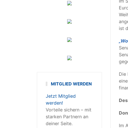
Im S
Euro
Weih
ang
ist 
„Wo
Sena
Sena
geg
Die 
eine
MITGLIED WERDEN
fina
Jetzt Mitglied
Desh
werden!
Vorteile sichern – mit
Don
starken Partnern an
deiner Seite.
Im A