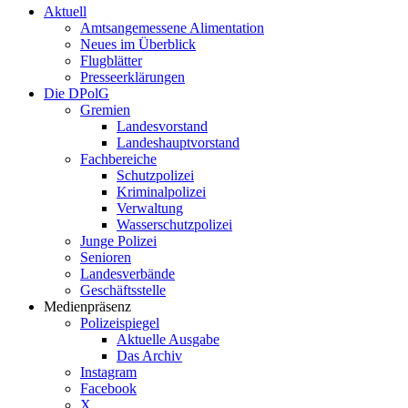
Aktuell
Amtsangemessene Alimentation
Neues im Überblick
Flugblätter
Presseerklärungen
Die DPolG
Gremien
Landesvorstand
Landeshauptvorstand
Fachbereiche
Schutzpolizei
Kriminalpolizei
Verwaltung
Wasserschutzpolizei
Junge Polizei
Senioren
Landesverbände
Geschäftsstelle
Medienpräsenz
Polizeispiegel
Aktuelle Ausgabe
Das Archiv
Instagram
Facebook
X