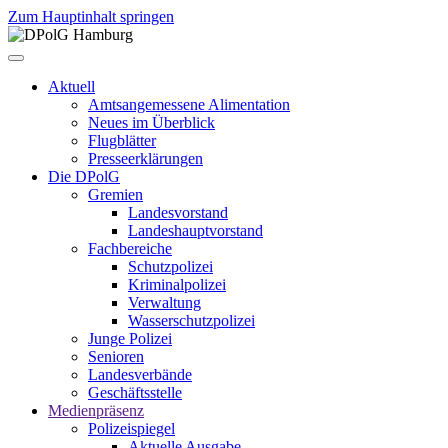
Zum Hauptinhalt springen
Aktuell
Amtsangemessene Alimentation
Neues im Überblick
Flugblätter
Presseerklärungen
Die DPolG
Gremien
Landesvorstand
Landeshauptvorstand
Fachbereiche
Schutzpolizei
Kriminalpolizei
Verwaltung
Wasserschutzpolizei
Junge Polizei
Senioren
Landesverbände
Geschäftsstelle
Medienpräsenz
Polizeispiegel
Aktuelle Ausgabe