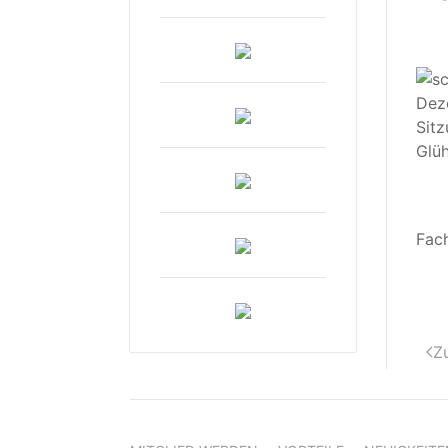
Dez
Sit
Glü
Fach
Z