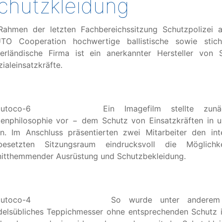
chutzkleidung
Rahmen der letzten Fachbereichssitzung Schutzpolizei 
TO Cooperation hochwertige ballistische sowie stic
derländische Firma ist ein anerkannter Hersteller von S
ialeinsatzkräfte.
Ein Imagefilm stellte zu
menphilosophie vor − dem Schutz von Einsatzkräften in un
en. Im Anschluss präsentierten zwei Mitarbeiter den int
lbesetzten Sitzungsraum eindrucksvoll die Möglichk
nitthemmender Ausrüstung und Schutzbekleidung.
So wurde unter anderem g
delsübliches Teppichmesser ohne entsprechenden Schutz 