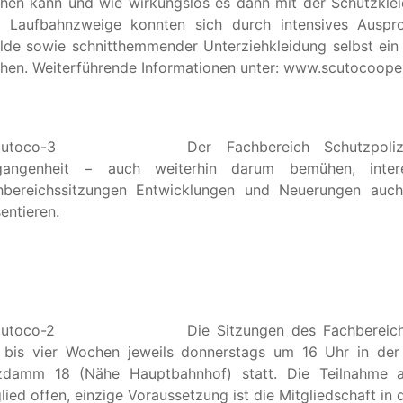
hen kann und wie wirkungslos es dann mit der Schutzkleid
er Laufbahnzweige konnten sich durch intensives Auspro
lde sowie schnitthemmender Unterziehkleidung selbst ein 
hen. Weiterführende Informationen unter: www.scutocoope
Der Fachbereich Schutzpol
gangenheit − auch weiterhin darum bemühen, inter
hbereichssitzungen Entwicklungen und Neuerungen auch
entieren.
Die Sitzungen des Fachbereic
i bis vier Wochen jeweils donnerstags um 16 Uhr in der
zdamm 18 (Nähe Hauptbahnhof) statt. Die Teilnahme a
lied offen, einzige Voraussetzung ist die Mitgliedschaft in