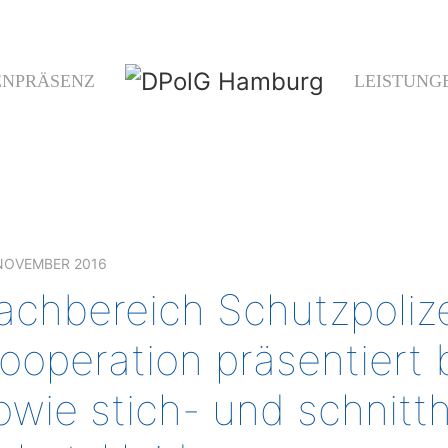
ENPRÄSENZ
LEISTUNG
 NOVEMBER 2016
achbereich Schutzpoliz
ooperation präsentiert b
owie stich- und schni