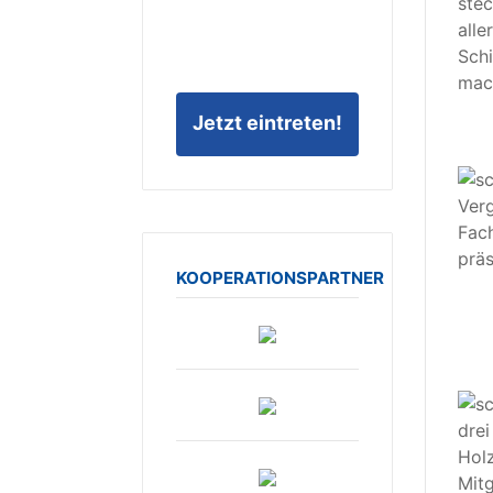
stec
all
Schi
mac
Jetzt eintreten!
Ver
Fac
präs
KOOPERATIONSPARTNER
dre
Hol
Mitg