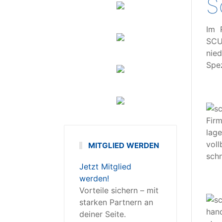
S
Im 
SCU
nie
Spez
Fir
lag
vol
MITGLIED WERDEN
sch
Jetzt Mitglied
werden!
Vorteile sichern – mit
starken Partnern an
han
deiner Seite.