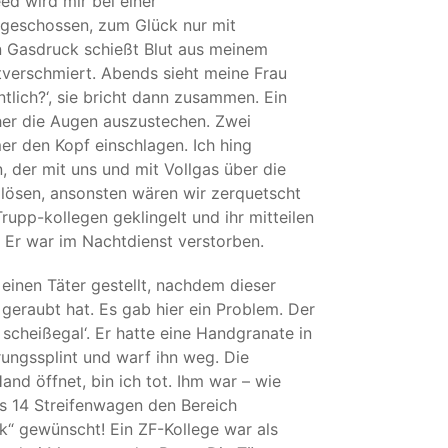
ed wird mir bei einer
 geschossen, zum Glück nur mit
n Gasdruck schießt Blut aus meinem
utverschmiert. Abends sieht meine Frau
tlich?‘, sie bricht dann zusammen. Ein
her die Augen auszustechen. Zwei
r den Kopf einschlagen. Ich hing
der mit uns und mit Vollgas über die
 lösen, ansonsten wären wir zerquetscht
upp-kollegen geklingelt und ihr mitteilen
Er war im Nachtdienst verstorben.
einen Täter gestellt, nachdem dieser
eraubt hat. Es gab hier ein Problem. Der
s scheißegal‘. Er hatte eine Handgranate in
ungssplint und warf ihn weg. Die
nd öffnet, bin ich tot. Ihm war – wie
ss 14 Streifenwagen den Bereich
k“ gewünscht! Ein ZF-Kollege war als