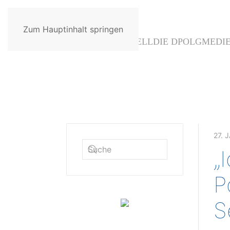
Zum Hauptinhalt springen
AKTUELL
DIE DPOLG
MEDI
27. 
„
P
S