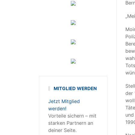
Bern
„Mei
Moin
Poli
Bere
bewä
wahn
Tots
wün
Stel
MITGLIED WERDEN
der 
woll
Jetzt Mitglied
Täte
werden!
und 
Vorteile sichern – mit
1990
starken Partnern an
deiner Seite.