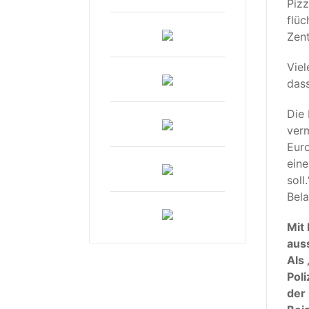
Pizz
flüc
Zent
Viel
das
Die 
verm
Euro
eine
soll
Bela
Mit 
auss
Als
Poli
der