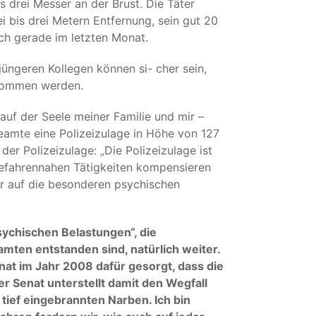
 drei Messer an der Brust. Die Täter
i bis drei Metern Entfernung, sein gut 20
ich gerade im letzten Monat.
jüngeren Kollegen können si- cher sein,
ukommen werden.
auf der Seele meiner Familie und mir –
beamte eine Polizeizulage in Höhe von 127
 der Polizeizulage: „Die Polizeizulage ist
gefahrennahen Tätigkeiten kompensieren
ber auf die besonderen psychischen
sychischen Belastungen“, die
amten entstanden sind, natürlich weiter.
t im Jahr 2008 dafür gesorgt, dass die
er Senat unterstellt damit den Wegfall
tief eingebrannten Narben. Ich bin