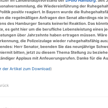
sitzer im Landeshauptvorstand der
DPolG Hamburg
. Seit
sonalversammlung, die Wiedereinführung der Ruhegehaltsf
Politik positiv reagiert. In Bayern wurde die Ruhegehaltsf
n die regelmäßigen Anfragen den Senat allerdings nie in
tens des Hamburger Senats keinerlei Reaktion. Das könnt
e, es geht hier um die berufliche Lebensleistung eines jed
astungen über Jahrzehnte haben ertragen müssen. Wäre 
rkennung, die Polizeizulage wieder ruhegehaltsfähig au
gendes: Herr Senator, beenden Sie das neunjährige Schw
hiermit bitten, jetzt zu diesem Thema Stellung zu beziehen.
tändiger Applaus mit Anfeuerungsrufen. Danke für die A
r der Artikel zum Download
)
urück