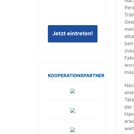
Nach
Pers
Trän
Gesi
mein
Jetzt eintreten!
alba
betr
zusa
Fabr
word
müss
KOOPERATIONSPARTNER
Nach
eine
Täte
der 
Hand
erwä
weit