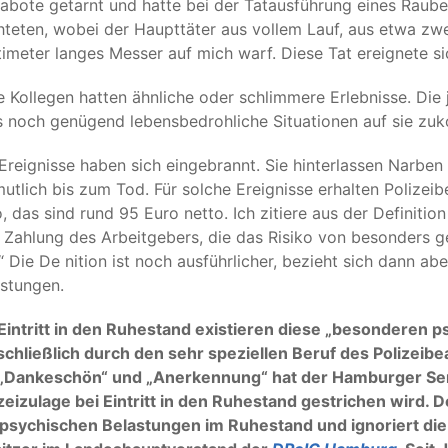
abote getarnt und hatte bei der Tatausführung eines Raubes
hteten, wobei der Haupttäter aus vollem Lauf, aus etwa zwe
imeter langes Messer auf mich warf. Diese Tat ereignete s
e Kollegen hatten ähnliche oder schlimmere Erlebnisse. Die 
s noch genügend lebensbedrohliche Situationen auf sie z
Ereignisse haben sich eingebrannt. Sie hinterlassen Narben 
utlich bis zum Tod. Für solche Ereignisse erhalten Polizei
, das sind rund 95 Euro netto. Ich zitiere aus der Definition
 Zahlung des Arbeitgebers, die das Risiko von besonders 
.“ Die De nition ist noch ausführlicher, bezieht sich dann a
stungen.
Eintritt in den Ruhestand existieren diese „besonderen p
chließlich durch den sehr speziellen Beruf des Polizeibe
 „Dankeschön“ und „Anerkennung“ hat der Hamburger Sena
zeizulage bei Eintritt in den Ruhestand gestrichen wird. D
 psychischen Belastungen im Ruhestand und ignoriert die 