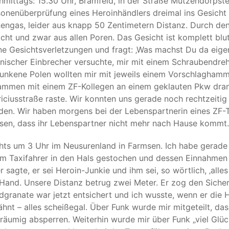
mittags: 15.30 Uhr, Bramfeld, in der Straße Mützendorpste
onenüberprüfung eines Heroinhändlers dreimal ins Gesicht
engas, leider aus knapp 50 Zentimetern Distanz. Durch de
cht und zwar aus allen Poren. Das Gesicht ist komplett bl
e Gesichtsverletzungen und fragt: ‚Was machst Du da eigen
nischer Einbrecher versuchte, mir mit einem Schraubendre
unkene Polen wollten mir mit jeweils einem Vorschlaghamme
mmen mit einem ZF-Kollegen an einem geklauten Pkw dran, 
iciusstraße raste. Wir konnten uns gerade noch rechtzeitig
en. Wir haben morgens bei der Lebenspartnerin eines ZF-Tr
en, dass ihr Lebenspartner nicht mehr nach Hause kommt. 
ts um 3 Uhr im Neusurenland in Farmsen. Ich habe gerade 
m Taxifahrer in den Hals gestochen und dessen Einnahmen g
r sagte, er sei Heroin-Junkie und ihm sei, so wörtlich, ‚alle
Hand. Unsere Distanz betrug zwei Meter. Er zog den Sicher
granate war jetzt entsichert und ich wusste, wenn er die Ha
hnt – alles scheißegal. Über Funk wurde mir mitgeteilt, da
räumig absperren. Weiterhin wurde mir über Funk „viel Glüc