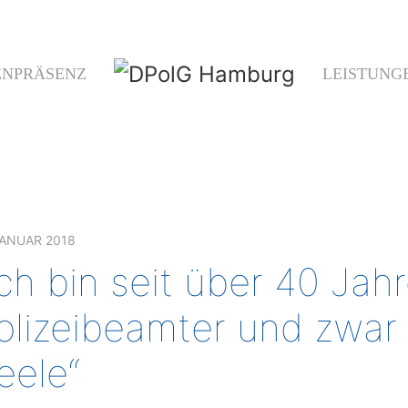
ENPRÄSENZ
LEISTUNG
JANUAR 2018
Ich bin seit über 40 Jah
olizeibeamter und zwar 
eele“