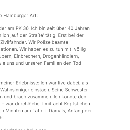
die Hamburger Art:
der am PK 36. Ich bin seit über 40 Jahren
ch ‚auf der Straße‘ tätig. Erst bei der
 Zivilfahnder. Wir Polizeibeamte
tionen. Wir haben es zu tun mit: völlig
bern, Einbrechern, Drogenhändlern,
wie uns und unseren Familien den Tod
einer Erlebnisse: Ich war live dabei, als
 Wahnsinniger einstach. Seine Schwester
hen und brach zusammen. Ich konnte den
 – war durchlöchert mit acht Kopfstichen
gen Minuten am Tatort. Damals, Anfang der
ht.