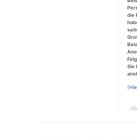
Bei
Per
die 
habe
sei
Grot
Bel
Ane
Fol
Sie 
ans
(
Hie
Z