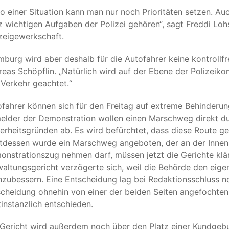
so einer Situation kann man nur noch Prioritäten setzen. A
 wichtigen Aufgaben der Polizei gehören“, sagt
Freddi Loh
zeigewerkschaft.
burg wird aber deshalb für die Autofahrer keine kontrollf
eas Schöpflin. „Natürlich wird auf der Ebene der Polizeikom
Verkehr geachtet.“
fahrer können sich für den Freitag auf extreme Behinderung
lder der Demonstration wollen einen Marschweg direkt durc
erheitsgründen ab. Es wird befürchtet, dass diese Route g
tdessen wurde ein Marschweg angeboten, der an der Innens
nstrationszug nehmen darf, müssen jetzt die Gerichte klä
altungsgericht verzögerte sich, weil die Behörde den eig
zubessern. Eine Entscheidung lag bei Redaktionsschluss n
cheidung ohnehin von einer der beiden Seiten angefochte
tinstanzlich entschieden.
 Gericht wird außerdem noch über den Platz einer Kundgeb