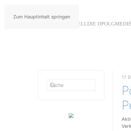
Zum Hauptinhalt springen
AKTUELL
DIE DPOLG
MEDI
17. 
P
P
Akti
Verk