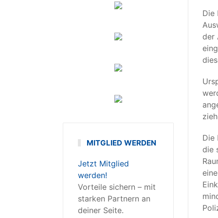
Die 
Ausw
der
eing
dies
Ursp
werd
ang
zieh
Die 
MITGLIED WERDEN
die
Raum
Jetzt Mitglied
eine
werden!
Eink
Vorteile sichern – mit
min
starken Partnern an
Poli
deiner Seite.