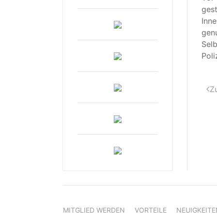
gest
Inne
genu
Selb
Poli
Z
MITGLIED WERDEN
VORTEILE
NEUIGKEITE