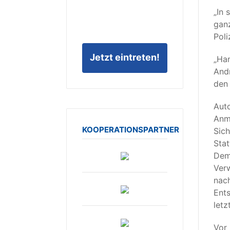
„In 
ganz
Poli
Jetzt eintreten!
„Ham
Andr
den 
Auto
Anme
KOOPERATIONSPARTNER
Sich
Stat
Demo
Verw
nach
Ents
letz
Vor