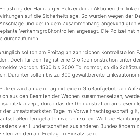
Belastung der Hamburger Polizei durch Aktionen der linken
irkungen auf die Sicherheitslage. So wurden wegen der De
 Anschläge und der in dem Zusammenhang angekündigten we
eplante Verkehrsgroßkontrollen angesagt. Die Polizei hat
e durchzuführen.
rünglich sollten am Freitag an zahlreichen Kontrollstellen 
en. Doch für den Tag ist eine Großdemonstration unter de
emeldet worden. 1500 bis 2000 Teilnehmer, so die Schätzu
en. Darunter sollen bis zu 600 gewaltbereite Linksautonome
Polizei wird an dem Tag mit einem Großaufgebot den Aufzu
 sich aus den Beamten der Wachen zusammensetzen, werden 
schutzkonzept, durch das die Demonstration an diesem let
r der umsatzstärksten Tage im Vorweihnachtsgeschäft gil
aufsstraßen ferngehalten werden sollen. Weil die Hamburge
destens vier Hundertschaften aus anderen Bundesländern z
zisten werden am Freitag im Einsatz sein.