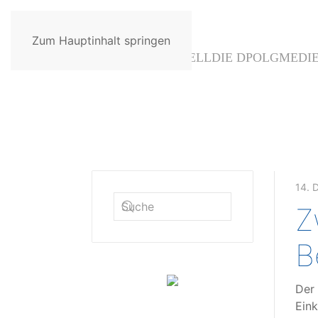
Zum Hauptinhalt springen
AKTUELL
DIE DPOLG
MEDI
14. 
Z
B
Der 
Eink