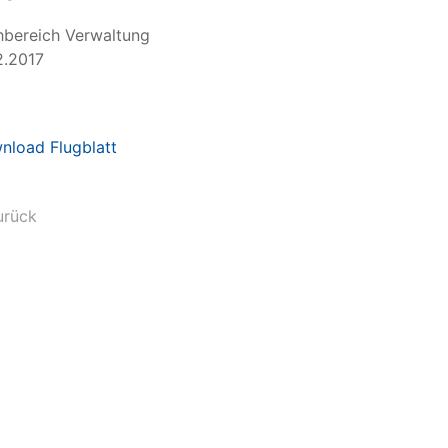
achbereich Verwalt
2.2017
nload Flugblatt
urück