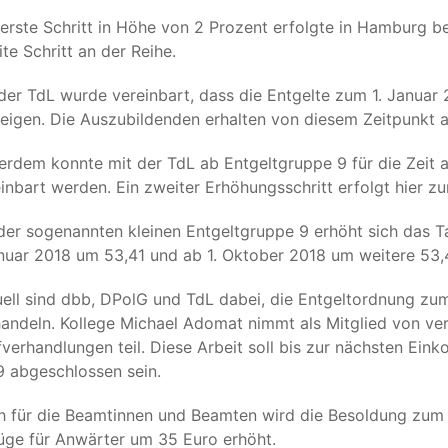
erste Schritt in Höhe von 2 Prozent erfolgte in Hamburg ber
te Schritt an der Reihe.
der TdL wurde vereinbart, dass die Entgelte zum 1. Januar
eigen. Die Auszubildenden erhalten von diesem Zeitpunkt 
rdem konnte mit der TdL ab Entgeltgruppe 9 für die Zeit a
inbart werden. Ein zweiter Erhöhungsschritt erfolgt hier z
der sogenannten kleinen Entgeltgruppe 9 erhöht sich das Ta
nuar 2018 um 53,41 und ab 1. Oktober 2018 um weitere 53,
ell sind dbb, DPolG und TdL dabei, die Entgeltordnung zu
andeln. Kollege Michael Adomat nimmt als Mitglied von ve
fverhandlungen teil. Diese Arbeit soll bis zur nächsten E
 abgeschlossen sein.
 für die Beamtinnen und Beamten wird die Besoldung zum 
üge für Anwärter um 35 Euro erhöht.