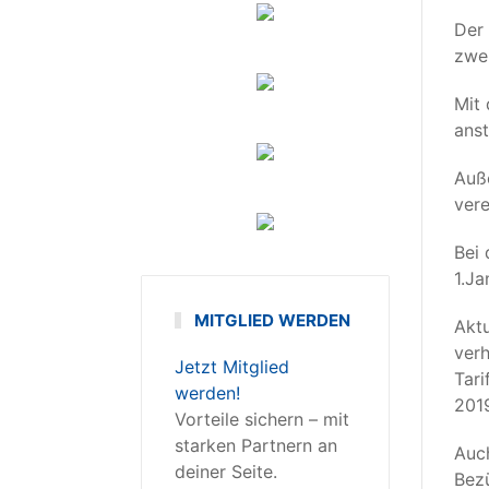
Der 
zwei
Mit 
anst
Auße
vere
Bei 
1.Ja
MITGLIED WERDEN
Aktu
verh
Jetzt Mitglied
Tari
werden!
2019
Vorteile sichern – mit
starken Partnern an
Auch
deiner Seite.
Bez