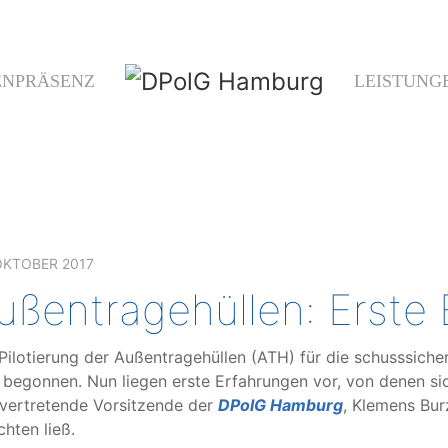
ENPRÄSENZ
LEISTUNG
OKTOBER 2017
ußentragehüllen: Erste
Pilotierung der Außentragehüllen (ATH) für die schusssic
. begonnen. Nun liegen erste Erfahrungen vor, von denen si
lvertretende Vorsitzende der
DPolG Hamburg
, Klemens Bur
chten ließ.