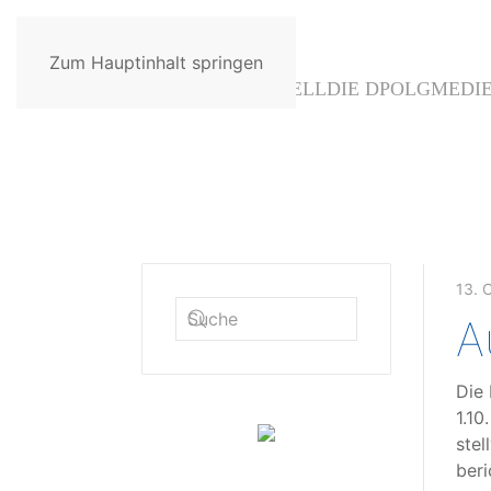
Zum Hauptinhalt springen
AKTUELL
DIE DPOLG
MEDI
13. 
A
Die 
1.10
stel
beri