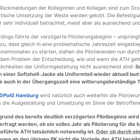
Rückmeldungen der Kolleginnen und Kollegen sind zum Großt
ktische Umsetzung der Weste werden gelobt. Die Befestigu
 sehr individuell betrachtet, meist aber als ausreichend u
rdings führte der verzögerte Pilotierungsbeginn – ursprüng
zu, dass gleich in eine problematische Jahreszeit eingestie
ermonaten zu starten, stehen die Pilotierenden nun durch
dem Problem der Entscheidung, wie und wann die ATH getra
ichkeiten der Uniformgestaltung nicht ausreichend sind:
S
 einer Softshell-Jacke als Uniformteil wieder aktuell laut
e auch in der Übergangszeit eine witterungsbeständige 
DPolG Hamburg
wird natürlich auch weiterhin die Pilotier
 die Ausgestaltung und Umsetzung im Sinne der Betroffene
grund des bereits deutlich verzögerten Pilotbeginns wir
erfragt werden, ob ein volles Jahr als Pilotierung für die 
geführte ATH tatsächlich notwendig ist.
Oder ob durch ei
legen an den übrigen PK nicht die Vorteile der ATH bere