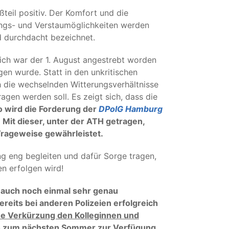
eil positiv. Der Komfort und die
ngs- und Verstaumöglichkeiten werden
nd durchdacht bezeichnet.
lich war der 1. August angestrebt worden
gen wurde. Statt in den unkritischen
 die wechselnden Witterungsverhältnisse
gen werden soll. Es zeigt sich, dass die
o wird die Forderung der
DPolG Hamburg
: Mit dieser, unter der ATH getragen,
Trageweise gewährleistet.
ung eng begleiten und dafür Sorge tragen,
n erfolgen wird!
d auch noch einmal sehr genau
bereits bei anderen Polizeien erfolgreich
ne Verkürzung den Kolleginnen und
its zum nächsten Sommer zur Verfügung