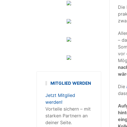
Die 
pra
zwar
Alle
– da
Somm
vor 
Mögl
nach
wär
MITGLIED WERDEN
Die
dass
Jetzt Mitglied
werden!
Auf
Vorteile sichern – mit
hint
starken Partnern an
ein
deiner Seite.
Kol