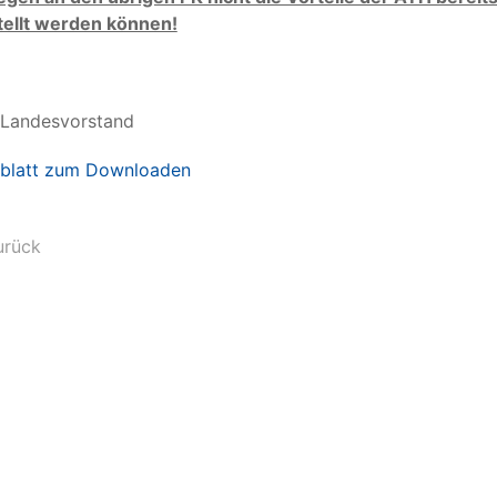
tellt werden können!
er Landesvorstand 13.1
gblatt zum Downloaden
urück