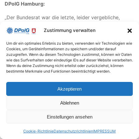
DPolG Hamburg:
„Der Bundesrat war die letzte, leider vergebliche,
Hoffnung ein Gesetz zu verhindern oder so zu
Zustimmung verwalten
verändern, dass sich in naher Zukunft als Irrweg
herausstellen wird. Das Cannabis-Gesetz ist entgegen
Um dir ein optimales Erlebnis zu bieten, verwenden wir Technologien wie
der parteiübergreifenden Auffassung der Innen- und
Cookies, um Geräteinformationen zu speichern und/oder darauf
Justizminister der Länder auf den parlamentarischen
zuzugreifen. Wenn du diesen Technologien zustimmst, können wir Daten
wie das Surfverhalten oder eindeutige IDs auf dieser Website verarbeiten.
Weg gebracht worden. Die Bedenken wurden vom
Wenn du deine Zustimmung nicht erteilst oder zurückziehst, können
Tisch gewischt und für die Justiz wird das Gesetz
bestimmte Merkmale und Funktionen beeinträchtigt werden.
nichts als ein vom Bundestag verordnetes,
organisiertes Chaos bedeuten.
Akzeptieren
Ich gehe davon aus, dass zukünftig mehr Menschen
Ablehnen
Cannabis konsumieren. Der Cannabis-Markt wird
größer und die Organisierte Kriminalität wird Wege
Einstellungen ansehen
finden, ihr Cannabis an die Konsumenten zu bringen.
Mit dem Gesetz kann die Organisierte Kriminalität
Cookie-Richtlinie
Datenschutzrichtlinien
IMPRESSUM
hervorragend leben und sich auch auf Kinder und