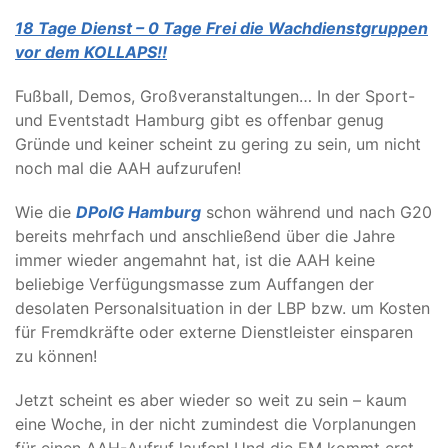
18 Tage Dienst – 0 Tage Frei
die Wachdienstgruppen
vor dem KOLLAPS!!
Fußball, Demos, Großveranstaltungen… In der Sport-
und Eventstadt Hamburg gibt es offenbar genug
Gründe und keiner scheint zu gering zu sein, um nicht
noch mal die AAH aufzurufen!
Wie die
DPolG Hamburg
schon während und nach G20
bereits mehrfach und anschließend über die Jahre
immer wieder angemahnt hat, ist die AAH keine
beliebige Verfügungsmasse zum Auffangen der
desolaten Personalsituation in der LBP bzw. um Kosten
für Fremdkräfte oder externe Dienstleister einsparen
zu können!
Jetzt scheint es aber wieder so weit zu sein – kaum
eine Woche, in der nicht zumindest die Vorplanungen
für einen AAH-Aufruf laufen! Und die EM kommt erst