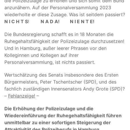
die Polizeizulage zu erhöhen und sich somit dem Bund
anzunähern. Auf der Personalversammlung 2023
wiederholte er diese Zusage. Was ist seitdem passiert?
N I C H T S
!
N A D A! N I E N T E!
Die Bundesregierung schafft es in 18 Monaten die
Ruhegehaltsfähigkeit der Polizeizulage durchzusetzen!
Und in Hamburg, außer leerer Phrasen vor den
Kolleginnen und Kollegen auf ihrer
Personalversammlung, ist nichts passiert.
Wertschätzung des Senats insbesondere des Ersten
Bürgermeisters, Peter Tschentscher (SPD), und des
fachlich zuständigen Innensenators Andy Grote (SPD)?
–
Fehlanzeige!
–
Die Erhöhung der Polizeizulage und die
Wiedereinführung der Ruhegehaltsfähigkeit führen
unmittelbar zu einer sofortigen Steigerung der
Attraktivität des Polizeiberufs in Hamburg.