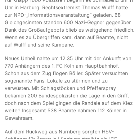
Für knapp 1000 Polizisten begann es Sonnabend um 11
Uhr in Harburg. Rechtsextremist Thomas Wulff hatte
zur NPD-„Informationsveranstaltung“ geladen. 68
Gleichgesinnten standen 600 Nazi-Gegner gegenüber
Dank des Großaufgebots blieb es weitgehend friedlich.
Wenn es zu Übergriffen kam, dann auf Beamte, nicht
auf Wulff und seine Kumpane.
Neues Unheil nahte um 12.35 Uhr mit der Ankunft von
770 Anhängern des
1. FC Köln
am Hauptbahnhof.
Schon aus dem Zug flogen Böller. Später versuchten
sogenannte Fans, Lokale zu stürmen und zu
verwüsten. Mit Schlagstöcken und Pfefferspray
bekamen 200 Bundespolizisten die Lage in den Griff,
doch nach dem Spiel gingen die Randale auf dem Kiez
weiter! Insgesamt 538 Beamte nahmen 112 Kölner in
Gewahrsam.
Auf dem Rückweg aus Nürnberg sorgten HSV-