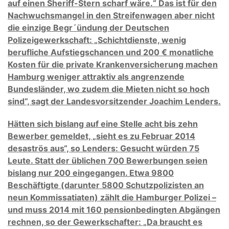
auf einen Sheriff-Stern scharf wäre.“ Das ist für den
Nachwuchsmangel in den Streifenwagen aber nicht
die einzige Begr´ündung der Deutschen
Polizeigewerkschaft: „Schichtdienste, wenig
berufliche Aufstiegschancen und 200 € monatliche
Kosten für die private Krankenversicherung machen
Hamburg weniger attraktiv als angrenzende
Bundesländer, wo zudem die Mieten nicht so hoch
sind“, sagt der Landesvorsitzender Joachim Lenders.
Hätten sich bislang auf eine Stelle acht bis zehn
Bewerber gemeldet, „sieht es zu Februar 2014
desaströs aus“, so Lenders: Gesucht würden 75
Leute. Statt der üblichen 700 Bewerbungen seien
bislang nur 200 eingegangen. Etwa 9800
Beschäftigte (darunter 5800 Schutzpolizisten an
neun Kommissatiaten) zählt die Hamburger Polizei –
und muss 2014 mit 160 pensionbedingten Abgängen
rechnen, so der Gewerkschafter: „Da braucht es