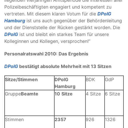
liegenden vierjährigen Amtsperiode die Interessen aller
Polizeibeschäftigten engagiert und kompetent zu
vertreten. Mit diesem klaren Votum für die
DPolG
Hamburg
ist uns auch gegenüber der Behördenleitung
und der Dienststelle der Rücken gestärkt worden. Die
DPolG
ist und bleibt ein starkes Team für unsere
Kolleginnen und Kollegen, versprochen!“
Personalratswahl 2010: Das Ergebnis
DPolG
bestätigt absolute Mehrheit mit 13 Sitzen
Sitze/Stimmen
DPolG
BDK
GdP
Hamburg
Gruppe
Beamte
10
Sitze
4 Sitze
6 Sitze
Stimmen
2357
926
1326