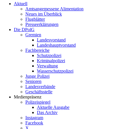
Aktuell
Amtsangemessene Alimentation
Neues im Überblick
Flugblätter
Presseerklärungen
Die DPolG
Gremien
Landesvorstand
Landeshauptvorstand
Fachbereiche
Schutzpolizei
Kriminalpolizei
Verwaltung
Wasserschutzpolizei
Junge Polizei
Senioren
Landesverbände
Geschäftsstelle
Medienpräsenz
Polizeispiegel
Aktuelle Ausgabe
Das Archiv
Instagram
Facebook
X