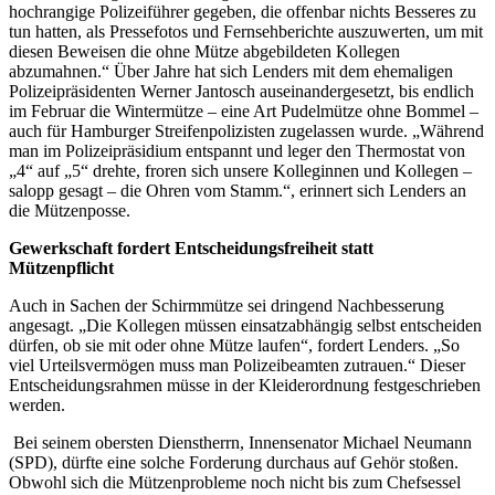
hochrangige Polizeiführer gegeben, die offenbar nichts Besseres zu
tun hatten, als Pressefotos und Fernsehberichte auszuwerten, um mit
diesen Beweisen die ohne Mütze abgebildeten Kollegen
abzumahnen.“ Über Jahre hat sich Lenders mit dem ehemaligen
Polizeipräsidenten Werner Jantosch auseinandergesetzt, bis endlich
im Februar die Wintermütze – eine Art Pudelmütze ohne Bommel –
auch für Hamburger Streifenpolizisten zugelassen wurde. „Während
man im Polizeipräsidium entspannt und leger den Thermostat von
„4“ auf „5“ drehte, froren sich unsere Kolleginnen und Kollegen –
salopp gesagt – die Ohren vom Stamm.“, erinnert sich Lenders an
die Mützenposse.
Gewerkschaft fordert Entscheidungsfreiheit statt
Mützenpflicht
Auch in Sachen der Schirmmütze sei dringend Nachbesserung
angesagt. „Die Kollegen müssen einsatzabhängig selbst entscheiden
dürfen, ob sie mit oder ohne Mütze laufen“, fordert Lenders. „So
viel Urteilsvermögen muss man Polizeibeamten zutrauen.“ Dieser
Entscheidungsrahmen müsse in der Kleiderordnung festgeschrieben
werden.
Bei seinem obersten Dienstherrn, Innensenator Michael Neumann
(SPD), dürfte eine solche Forderung durchaus auf Gehör stoßen.
Obwohl sich die Mützenprobleme noch nicht bis zum Chefsessel