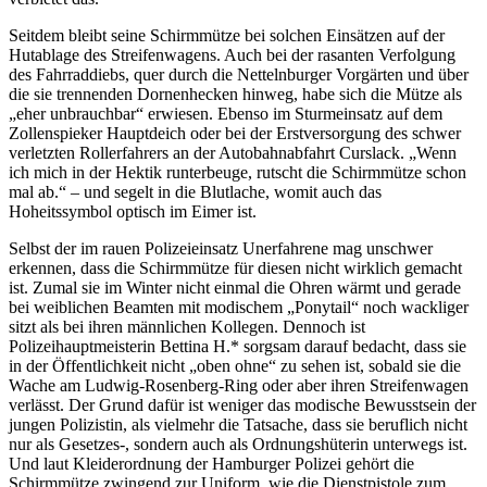
Seitdem bleibt seine Schirmmütze bei solchen Einsätzen auf der
Hutablage des Streifenwagens. Auch bei der rasanten Verfolgung
des Fahrraddiebs, quer durch die Nettelnburger Vorgärten und über
die sie trennenden Dornenhecken hinweg, habe sich die Mütze als
„eher unbrauchbar“ erwiesen. Ebenso im Sturmeinsatz auf dem
Zollenspieker Hauptdeich oder bei der Erstversorgung des schwer
verletzten Rollerfahrers an der Autobahnabfahrt Curslack. „Wenn
ich mich in der Hektik runterbeuge, rutscht die Schirmmütze schon
mal ab.“ – und segelt in die Blutlache, womit auch das
Hoheitssymbol optisch im Eimer ist.
Selbst der im rauen Polizeieinsatz Unerfahrene mag unschwer
erkennen, dass die Schirmmütze für diesen nicht wirklich gemacht
ist. Zumal sie im Winter nicht einmal die Ohren wärmt und gerade
bei weiblichen Beamten mit modischem „Ponytail“ noch wackliger
sitzt als bei ihren männlichen Kollegen. Dennoch ist
Polizeihauptmeisterin Bettina H.* sorgsam darauf bedacht, dass sie
in der Öffentlichkeit nicht „oben ohne“ zu sehen ist, sobald sie die
Wache am Ludwig-Rosenberg-Ring oder aber ihren Streifenwagen
verlässt. Der Grund dafür ist weniger das modische Bewusstsein der
jungen Polizistin, als vielmehr die Tatsache, dass sie beruflich nicht
nur als Gesetzes-, sondern auch als Ordnungshüterin unterwegs ist.
Und laut Kleiderordnung der Hamburger Polizei gehört die
Schirmmütze zwingend zur Uniform, wie die Dienstpistole zum