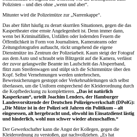
Polizisten – und dies ohne „wenn und aber“.
Mitunter wird die Polizeimütze zur „Narrenkappe“.
Das aber führt häufig zu derart skurrilen Situationen, gegen die das
Kaspertheater eine ernste Angelegenheit ist. Denn immer dann,
wenn bei Kriminalfällen, Unfällen oder lodernden Feuern die
Öffentlichkeit in Form von Journalisten, Kamerateams oder
Zeitungsfotografen auftaucht, rückt umgehend die eigene
Dienstmütze ins Zentrum der Polizeiarbeit. Kaum steigt der Fotograf
aus dem Auto und schraubt sein Blitzgerät auf die Kamera, verlässt
der zuvor gelangweilte Beamte im Laufschritt das Absperrband,
flitzt zum Streifenwagen und stülpt sich die Schirmmütze über den
Kopf. Selbst Vernehmungen werden unterbrochen,
Beweissicherungen gestoppt oder Verkehrsableitungen sich selbst
überlassen, um die Uniform entsprechend der Kleiderordnung durch
die Kopfbedeckung zu komplettieren.
„Das ist natürlich
Kasperkram“, urteilt Joachim Lenders, der Hamburger
Landesvorsitzende der Deutschen Polizeigewerkschaft (DPolG):
„Die Mütze ist in der Polizei seit Jahren ein Politikum – alt
eingesessen, alt hergebracht und, obwohl im Einsatzdienst lästig
und hinderlich, wohl nun schwer wieder abzuschaffen.“
Der Gewerkschafter kann die Angst der Kollegen, gegen die
Kleiderordnung zu verstoßen, gut nachvollziehen. „Es hat