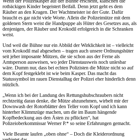
Wenn der Polizeikasper auf der Bühne erscheint, klatschen die
rotbäckigen Kinder begeistert Beifall. Denn jetzt geht es dem
Räuber an den Kragen. Der Wachtmeister ist der Gute. Dafür
braucht es gar nicht viele Worte. Allein die Polizeimütze mit dem
goldenen Stern weist die Handpuppe als Hüter des Gesetzes aus, als
denjenigen, der Räuber und Krokodil erfolgreich in die Schranken
weist.
Und weil die Bühne nur ein Abbild der Wirklichkeit ist – vielleicht
vom Krokodil mal abgesehen – tragen auch unsere Ordnungshüter
seit jeher imposante Mützen, die sie schon aus der Ferne als
Amtsperson ausweisen, wo jeder Dienstausweis noch unlesbar
wäre. Dumm nur, dass bei echten Polizisten die Mütze nicht so auf
dem Kopf festgeklebt ist wie beim Kasper. Das macht das
Statussymbol im rauen Dienstalltag der Polizei eher hinderlich denn
nützlich.
„Wenn ich bei der Landung des Rettungshubschraubers nicht
rechtzeitig daran denke, die Mütze abzunehmen, wirbelt mir der
Downwash der Rotorblätter den Teller vom Kopf und ich kann
hinterher Klimmzüge machen, um die im Baum hängende
Kopfbedeckung aus den Ästen zu pflücken“, hat
Polizeioberkommissar Werner P.* so seine Erfahrungen gemacht.
Viele Beamte laufen „oben ohne“ – Doch die Kleiderordnung
verbietet das.