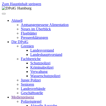
Zum Hauptinhalt springen
Aktuell
Amtsangemessene Alimentation
Neues im Überblick
Flugblätter
Presseerklärungen
Die DPolG
Gremien
Landesvorstand
Landeshauptvorstand
Fachbereiche
Schutzpolizei
Kriminalpolizei
Verwaltung
Wasserschutzpolizei
Junge Polizei
Senioren
Landesverbände
Geschäftsstelle
Medienpräsenz
Polizeispiegel
Aktuelle Ausgabe