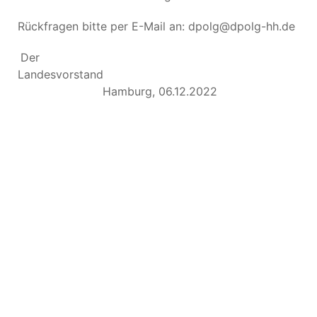
Rückfragen bitte per E-Mail an: dpolg@dpolg-hh.de
Der
Landesvorstan
Hamburg, 06.12.2022
Antrag a.A. Aktive ab 2022 mit 2020
15 KB
Antrag a.A. Aktive ab 2022 mit Antrag in
2021
15 KB
Antrag a.A. Aktive ab 2022 ohne 2020
2021
14 KB
Antrag a.A. Passive ab 2022 mit 2020
15 KB