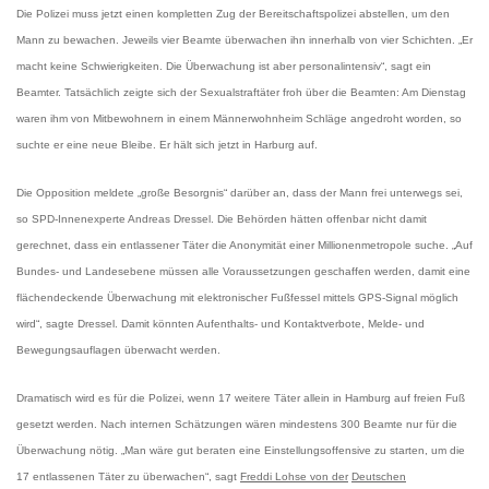
Die Polizei muss jetzt einen kompletten Zug der Bereitschaftspolizei abstellen, um den
Mann zu bewachen. Jeweils vier Beamte überwachen ihn innerhalb von vier Schichten. „Er
macht keine Schwierigkeiten. Die Überwachung ist aber personalintensiv“, sagt ein
Beamter. Tatsächlich zeigte sich der Sexualstraftäter froh über die Beamten: Am Dienstag
waren ihm von Mitbewohnern in einem Männerwohnheim Schläge angedroht worden, so
suchte er eine neue Bleibe. Er hält sich jetzt in Harburg auf.
Die Opposition meldete „große Besorgnis“ darüber an, dass der Mann frei unterwegs sei,
so SPD-Innenexperte Andreas Dressel. Die Behörden hätten offenbar nicht damit
gerechnet, dass ein entlassener Täter die Anonymität einer Millionenmetropole suche. „Auf
Bundes- und Landesebene müssen alle Voraussetzungen geschaffen werden, damit eine
flächendeckende Überwachung mit elektronischer Fußfessel mittels GPS-Signal möglich
wird“, sagte Dressel. Damit könnten Aufenthalts- und Kontaktverbote, Melde- und
Bewegungsauflagen überwacht werden.
Dramatisch wird es für die Polizei, wenn 17 weitere Täter allein in Hamburg auf freien Fuß
gesetzt werden. Nach internen Schätzungen wären mindestens 300 Beamte nur für die
Überwachung nötig. „Man wäre gut beraten eine Einstellungsoffensive zu starten, um die
17 entlassenen Täter zu überwachen“, sagt
Freddi Lohse von der
Deutschen