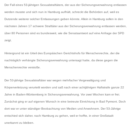
Der Fall eines 53-jährigen Sexualstraftäters, der aus der Sicherungsverwahrung entlassen
werden musste und sich nun in Hamburg aufhält, schreckt die Behörden auf, weil es
Dutzende weiterer solcher Entlassungen geben könnte. Allein in Hamburg sollen in den
nächsten Jahren 17 schwere Straftäter aus der Sicherungsverwahrung entlassen werden,
über 80 Personen sind es bundesweit, wie die Senatsantwort auf eine Anfrage der SPD
zeigt.
Hintergrund ist ein Urteil des Europäischen Gerichtshofs für Menschenrechte, der die
nachträglich verhängte Sicherungsverwahrung untersagt hatte, da diese gegen die
Menschenrechte verstoße.
Der 53-jährige Sexualstraftäter war wegen mehrfacher Vergewaltigung und
Körperverletzung verurteilt worden und saß nach einer achtjährigen Haftstrafe ganze 22
Jahre in Baden-Württemberg in Sicherungsverwahrung. Vor zwei Wochen kam er frei.
Zunächst ging er auf eigenen Wunsch in eine betreute Einrichtung in Bad Pyrmont. Doch
dort war er unter ständiger Beobachtung von Medien und Anwohnern. Der 53-Jährige
entschied sich daher, nach Hamburg zu gehen, weil er hoffte, in einer Großstadt
unerkannt zu bleiben.