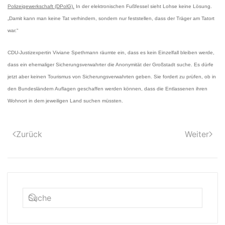
Polizeigewerkschaft (DPolG).
In der elektronischen Fußfessel sieht Lohse keine Lösung.
„Damit kann man keine Tat verhindern, sondern nur feststellen, dass der Träger am Tatort
war.“
CDU-Justizexpertin Viviane Spethmann räumte ein, dass es kein Einzelfall bleiben werde,
dass ein ehemaliger Sicherungsverwahrter die Anonymität der Großstadt suche. Es dürfe
jetzt aber keinen Tourismus von Sicherungsverwahrten geben. Sie fordert zu prüfen, ob in
den Bundesländern Auflagen geschaffen werden können, dass die Entlassenen ihren
Wohnort in dem jeweiligen Land suchen müssten.
Zurück
Weiter