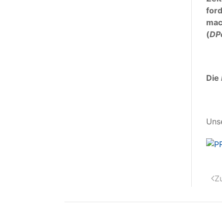
for
mac
(
DP
Die
Unse
Z