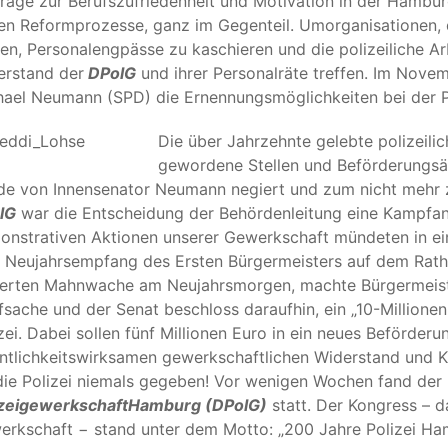
age zur Berufszufriedenheit und Motivation in der Hamburg
en Reformprozesse, ganz im Gegenteil. Umorganisationen, 
en, Personalengpässe zu kaschieren und die polizeiliche A
erstand der
DPolG
und ihrer Personalräte treffen. Im Nove
ael Neumann (SPD) die Ernennungsmöglichkeiten bei der Pol
Die über Jahrzehnte gelebte polizeilic
gewordene Stellen und Beförderungsä
e von Innensenator Neumann negiert und zum nicht mehr ze
lG
war die Entscheidung der Behördenleitung eine Kampf
nstrativen Aktionen unserer Gewerkschaft mündeten in ei
 Neujahrsempfang des Ersten Bürgermeisters auf dem Ratha
iierten Mahnwache am Neujahrsmorgen, machte Bürgermeiste
sache und der Senat beschloss daraufhin, ein „10-Millione
zei. Dabei sollen fünf Millionen Euro in ein neues Beförder
ntlichkeitswirksamen gewerkschaftlichen Widerstand und K
die Polizei niemals gegeben! Vor wenigen Wochen fand de
izeigewerkschaft
Hamburg (DPolG)
statt. Der Kongress – 
rkschaft − stand unter dem Motto: „200 Jahre Polizei Ham