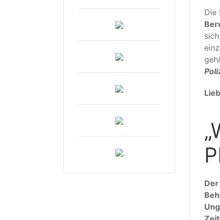
Die
Beru
sich
einz
gehö
Pol
Lie
„
P
Der 
Behö
Unge
Zei