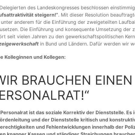
 Delegierten des Landeskongresses beschlossen einstimmig
fsattraktivität steigern!“
. Mit dieser Resolution beauftrag
 unter anderem für die Einführung der zweigeteilten Laufbah
usetzen. Die Einführung und konsequente Umsetzung der zw
rt seit vielen Jahren zu den gewerkschaftspolitischen Ke
izeigewerkschaft
in Bund und Ländern. Dafür werden wir w
be Kolleginnen und Kollegen:
WIR BRAUCHEN EINEN
ERSONALRAT!“
Personalrat ist das soziale Korrektiv der Dienststelle. Es 
rdenleitung und der Dienststelle kritisch und konstrukti
rechtigkeiten und Fehlentwicklungen innerhalb der Poliz
ten knapper Kassen und ständiger Streichungen brauchen