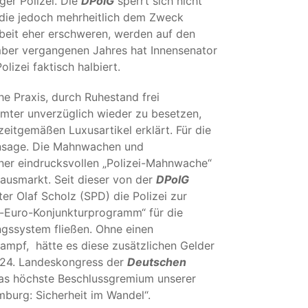
er Polizei. Die
DPolG
sperrt sich nicht
die jedoch mehrheitlich dem Zweck
rbeit eher erschweren, werden auf den
mber vergangenen Jahres hat Innensenator
izei faktisch halbiert.
he Praxis, durch Ruhestand frei
mter unverzüglich wieder zu besetzen,
itgemäßen Luxusartikel erklärt. Für die
ansage. Die Mahnwachen und
ner eindrucksvollen „Polizei-Mahnwache“
usmarkt. Seit dieser von der
DPolG
r Olaf Scholz (SPD) die Polizei zur
n-Euro-Konjunkturprogramm“ für die
ungssystem fließen. Ohne einen
ampf, hätte es diese zusätzlichen Gelder
r 24. Landeskongress der
Deutschen
das höchste Beschlussgremium unserer
burg: Sicherheit im Wandel“.