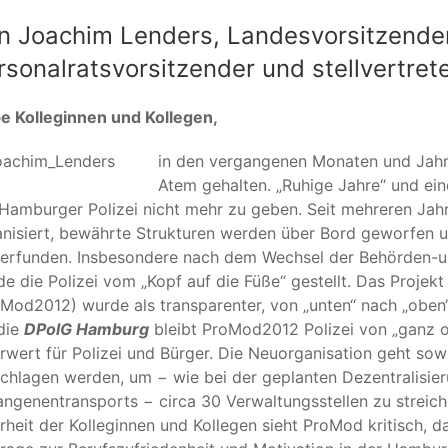
n Joachim Lenders, Landesvorsitzender
rsonalratsvorsitzender und stellvertre
be Kolleginnen und Kollegen,
in den vergangenen Monaten und Jahre
Atem gehalten. „Ruhige Jahre“ und eine
Hamburger Polizei nicht mehr zu geben. Seit mehreren Jah
nisiert, bewährte Strukturen werden über Bord geworfen un
 erfunden. Insbesondere nach dem Wechsel der Behörden-
u
e die Polizei vom „Kopf auf die Füße“ gestellt. Das Projekt
Mod2012) wurde als transparenter, von „unten“ nach „obe
die
DPolG Hamburg
bleibt ProMod2012 Polizei von „ganz o
wert für Polizei und Bürger. Die Neuorganisation geht sow
chlagen werden, um − wie bei der geplanten Dezentralisie
ngenentransports − circa 30 Verwaltungsstellen zu streiche
heit der Kolleginnen und Kollegen sieht ProMod kritisch, 