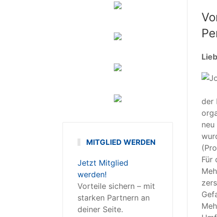
Vo
Pe
Lie
der 
orga
neu
wurd
MITGLIED WERDEN
(Pro
Für 
Jetzt Mitglied
Mehr
werden!
zers
Vorteile sichern – mit
Gefa
starken Partnern an
Mehr
deiner Seite.