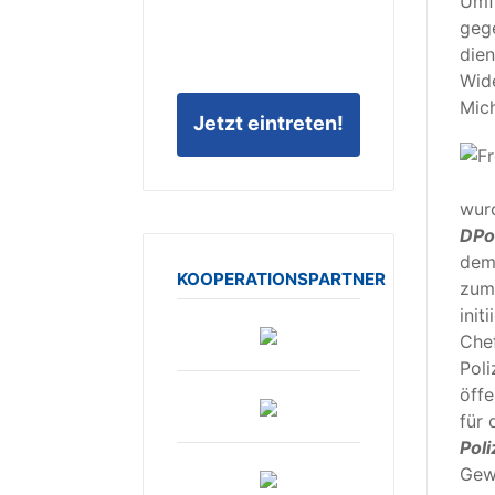
Umfr
geg
dien
Wid
Mich
Jetzt eintreten!
wurd
DPo
demo
KOOPERATIONSPARTNER
zum
init
Chef
Poli
öffe
für 
Pol
Gewe