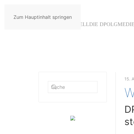
Zum Hauptinhalt springen
AKTUELL
DIE DPOLG
MEDI
15. 
W
DP
st