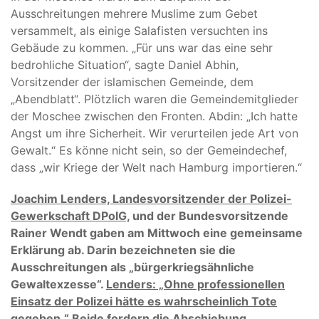
Ausschreitungen mehrere Muslime zum Gebet
versammelt, als einige Salafisten versuchten ins
Gebäude zu kommen. „Für uns war das eine sehr
bedrohliche Situation“, sagte Daniel Abhin,
Vorsitzender der islamischen Gemeinde, dem
„Abendblatt“. Plötzlich waren die Gemeindemitglieder
der Moschee zwischen den Fronten. Abdin: „Ich hatte
Angst um ihre Sicherheit. Wir verurteilen jede Art von
Gewalt.“
Es könne nicht sein, so der Gemeindechef,
dass „wir Kriege der Welt nach Hamburg importieren.“
Joachim Lenders, Landesvorsitzender der Polizei-
Gewerkschaft DPolG,
und der Bundesvorsitzende
Rainer Wendt gaben am Mittwoch eine gemeinsame
Erklärung ab. Darin bezeichneten sie die
Ausschreitungen als „
bürgerkriegsähnliche
Gewaltexzesse“.
Lenders: „Ohne professionellen
Einsatz der Polizei hätte es wahrscheinlich Tote
gegeben.“
Beide fordern die Abschiebung