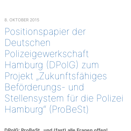
8. OKTOBER 2015
Positionspapier der
Deutschen
Polizeigewerkschaft
Hamburg (DPolG) zum
Projekt „Zukunftsfähiges
Beförderungs- und
Stellensystem für die Polizei
Hamburg“ (ProBeSt)
DPolG
: ProBeSt…und (fast) alle Fragen offen!