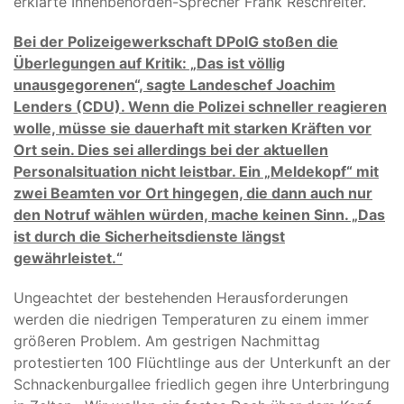
erklärte Innenbehörden-Sprecher Frank Reschreiter.
Bei der Polizeigewerkschaft DPolG stoßen die
Überlegungen auf Kritik: „Das ist völlig
unausgegorenen“, sagte Landeschef Joachim
Lenders (CDU). Wenn die Polizei schneller reagieren
wolle, müsse sie dauerhaft mit starken Kräften vor
Ort sein. Dies sei allerdings bei der aktuellen
Personalsituation nicht leistbar. Ein „Meldekopf“ mit
zwei Beamten vor Ort hingegen, die dann auch nur
den Notruf wählen würden, mache keinen Sinn. „Das
ist durch die Sicherheitsdienste längst
gewährleistet.“
Ungeachtet der bestehenden Herausforderungen
werden die niedrigen Temperaturen zu einem immer
größeren Problem. Am gestrigen Nachmittag
protestierten 100 Flüchtlinge aus der Unterkunft an der
Schnackenburgallee friedlich gegen ihre Unterbringung